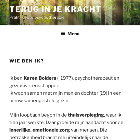
Ga
TERUG IN JE KRACHT
naar
Praktijk voor psychotherapie
de
inhoud
Menu
WIE BEN IK?
Ik ben
Karen Bolders
(°1977), psychotherapeut en
gezinswetenschapper.
Ik woon samen met mijn man en dochter (19) in een
nieuw samengesteld gezin.
Mijn loopbaan begon in de
thuisverpleging
, waar ik
tien jaar werkte. Daar groeide mijn aandacht voor de
innerlijke, emotionele zorg
van mensen. Die
betrokkenheid bracht me uiteindelijk naar de