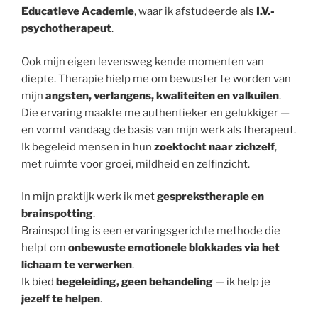
Educatieve Academie
, waar ik afstudeerde als
I.V.-
psychotherapeut
.
Ook mijn eigen levensweg kende momenten van
diepte. Therapie hielp me om bewuster te worden van
mijn
angsten, verlangens, kwaliteiten en valkuilen
.
Die ervaring maakte me authentieker en gelukkiger —
en vormt vandaag de basis van mijn werk als therapeut.
Ik begeleid mensen in hun
zoektocht naar zichzelf
,
met ruimte voor groei, mildheid en zelfinzicht.
In mijn praktijk werk ik met
gesprekstherapie en
brainspotting
.
Brainspotting is een ervaringsgerichte methode die
helpt om
onbewuste emotionele blokkades via het
lichaam te verwerken
.
Ik bied
begeleiding, geen behandeling
— ik help je
jezelf te helpen
.